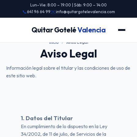
Lun–Vie: 8:00 – 19:00 | Sáb: 9:00 – 14:00
📞
641 96 64 99
✉️
info@quitargotelevalencia.com
Quitar Gotelé
Valencia
Inicio
/
Aviso Legal
Aviso Legal
Información legal sobre el titular y las condiciones de uso de
este sitio web.
1. Datos del Titular
En cumplimiento de lo dispuesto en la Ley
34/2002, de 11 de julio, de Servicios de la