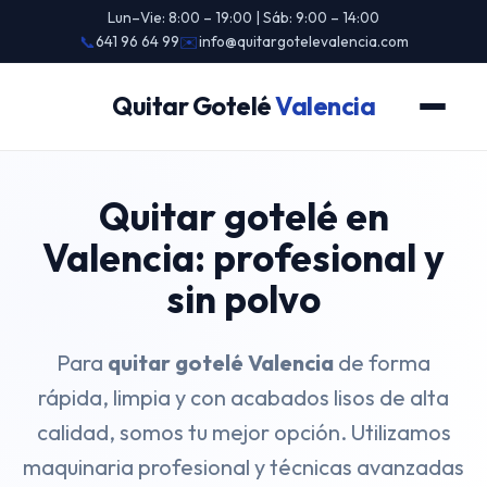
Lun–Vie: 8:00 – 19:00 | Sáb: 9:00 – 14:00
📞
641 96 64 99
✉️
info@quitargotelevalencia.com
Quitar Gotelé
Valencia
Quitar gotelé en
Valencia: profesional y
sin polvo
Para
quitar gotelé Valencia
de forma
rápida, limpia y con acabados lisos de alta
calidad, somos tu mejor opción. Utilizamos
maquinaria profesional y técnicas avanzadas